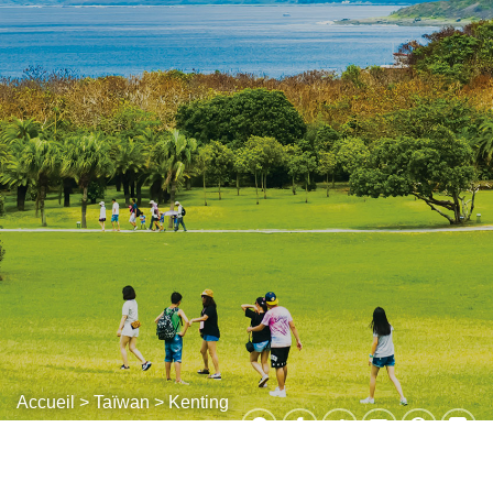
Accueil
>
Taïwan
> Kenting